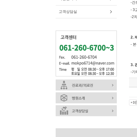
-간
- 
고객상담실
-2
2.
- 
3.
-기