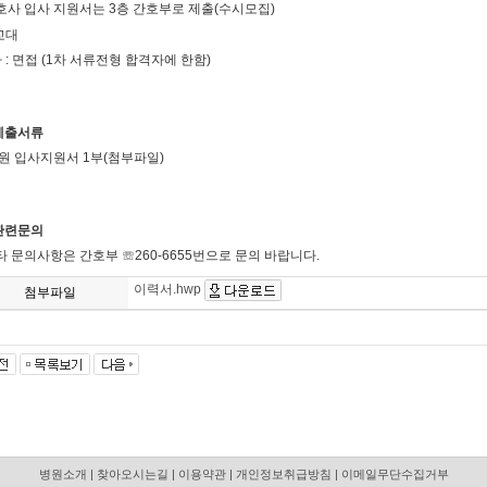
호사 입사 지원서는 3층 간호부로 제출(수시모집)
3교대
차 : 면접 (1차 서류전형 합격자에 한함)
 제출서류
본원 입사지원서 1부(첨부파일)
 관련문의
타 문의사항은 간호부 ☏260-6655번으로 문의 바랍니다.
이력서.hwp
첨부파일
병원소개
|
찾아오시는길
|
이용약관
|
개인정보취급방침
|
이메일무단수집거부