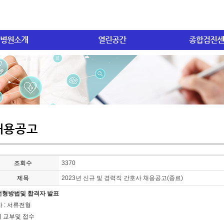
병원소개
열린공간
종합검진센
채용공고
조회수
3370
제목
2023년 신규 및 경력직 간호사 채용공고(종료)
 전형방법및 합격자 발표
1차 : 서류전형
 교부및 접수